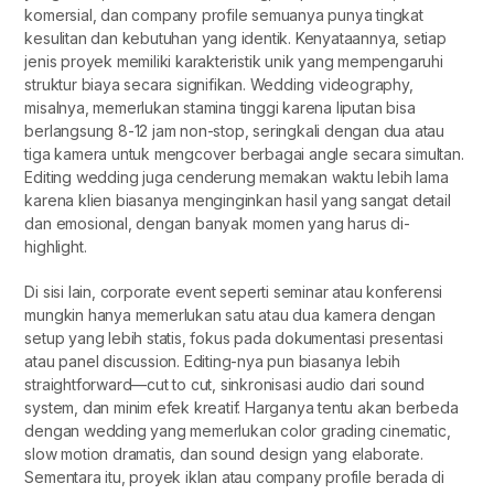
komersial, dan company profile semuanya punya tingkat
kesulitan dan kebutuhan yang identik. Kenyataannya, setiap
jenis proyek memiliki karakteristik unik yang mempengaruhi
struktur biaya secara signifikan. Wedding videography,
misalnya, memerlukan stamina tinggi karena liputan bisa
berlangsung 8-12 jam non-stop, seringkali dengan dua atau
tiga kamera untuk mengcover berbagai angle secara simultan.
Editing wedding juga cenderung memakan waktu lebih lama
karena klien biasanya menginginkan hasil yang sangat detail
dan emosional, dengan banyak momen yang harus di-
highlight.
Di sisi lain, corporate event seperti seminar atau konferensi
mungkin hanya memerlukan satu atau dua kamera dengan
setup yang lebih statis, fokus pada dokumentasi presentasi
atau panel discussion. Editing-nya pun biasanya lebih
straightforward—cut to cut, sinkronisasi audio dari sound
system, dan minim efek kreatif. Harganya tentu akan berbeda
dengan wedding yang memerlukan color grading cinematic,
slow motion dramatis, dan sound design yang elaborate.
Sementara itu, proyek iklan atau company profile berada di