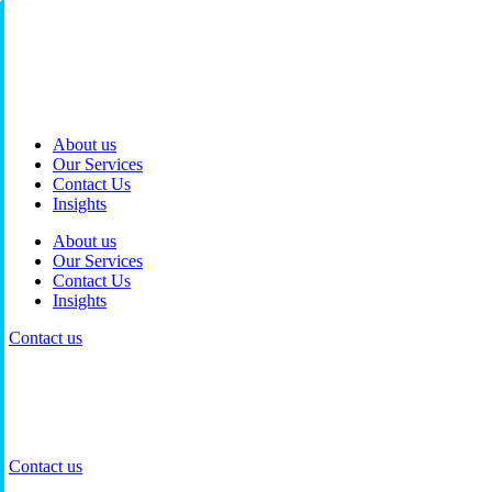
Skip
to
content
About us
Our Services
Contact Us
Insights
About us
Our Services
Contact Us
Insights
Contact us
Contact us