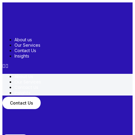
Skip
to
content
About us
Our Services
Contact Us
Insights
About Us
Our Services
Contact Us
Insights
Contact Us