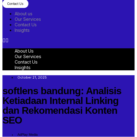
Contact Us
About us
Our Services
Contact Us
Insights
About Us
Our Services
Contact Us
Insights
October 21, 2025
softlens bandung: Analisis
Ketiadaan Internal Linking
dan Rekomendasi Konten
SEO
AdPlay Media