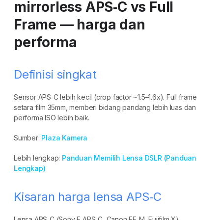
mirrorless APS‑C vs Full
Frame — harga dan
performa
Definisi singkat
Sensor APS‑C lebih kecil (crop factor ~1.5–1.6x). Full frame
setara film 35mm, memberi bidang pandang lebih luas dan
performa ISO lebih baik.
Sumber:
Plaza Kamera
Lebih lengkap:
Panduan Memilih Lensa DSLR (Panduan
Lengkap)
Kisaran harga lensa APS‑C
Lensa APS‑C (Sony E APS‑C, Canon EF‑M, Fujifilm X)