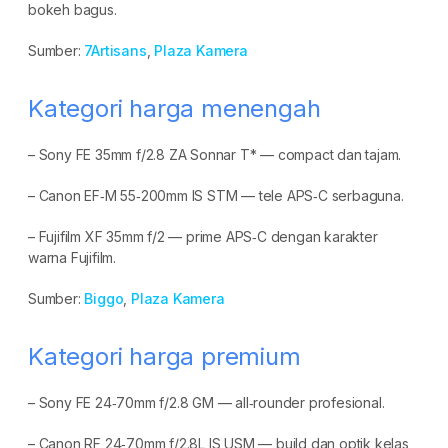
bokeh bagus.
Sumber:
7Artisans
,
Plaza Kamera
Kategori harga menengah
– Sony FE 35mm f/2.8 ZA Sonnar T* — compact dan tajam.
– Canon EF‑M 55‑200mm IS STM — tele APS‑C serbaguna.
– Fujifilm XF 35mm f/2 — prime APS‑C dengan karakter
warna Fujifilm.
Sumber:
Biggo
,
Plaza Kamera
Kategori harga premium
– Sony FE 24‑70mm f/2.8 GM — all‑rounder profesional.
– Canon RF 24‑70mm f/2.8L IS USM — build dan optik kelas