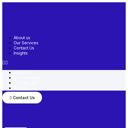
Skip
to
content
About us
Our Services
Contact Us
Insights
About Us
Our Services
Contact Us
Insights
Contact Us