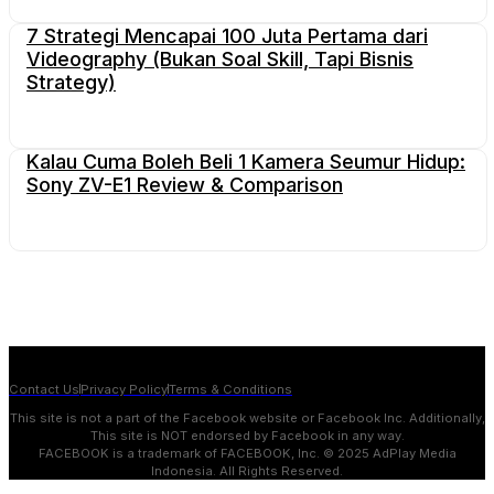
7 Strategi Mencapai 100 Juta Pertama dari
Videography (Bukan Soal Skill, Tapi Bisnis
Strategy)
Kalau Cuma Boleh Beli 1 Kamera Seumur Hidup:
Sony ZV-E1 Review & Comparison
Contact Us
Privacy Policy
Terms & Conditions
This site is not a part of the Facebook website or Facebook Inc. Additionally,
This site is NOT endorsed by Facebook in any way.
FACEBOOK is a trademark of FACEBOOK, Inc. © 2025 AdPlay Media
Indonesia. All Rights Reserved.